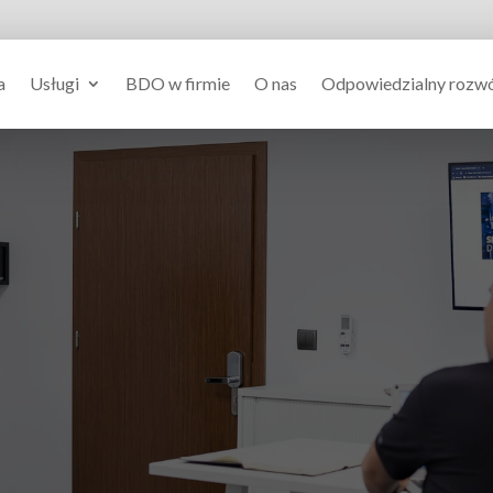
a
Usługi
BDO w firmie
O nas
Odpowiedzialny rozw