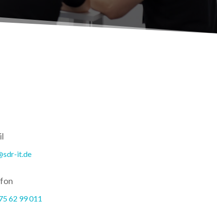
l
@sdr-it.de
efon
75 62 99 011