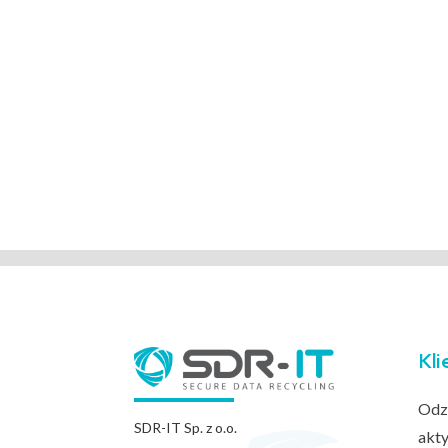
Kli
Odz
SDR-IT Sp. z o.o.
akt