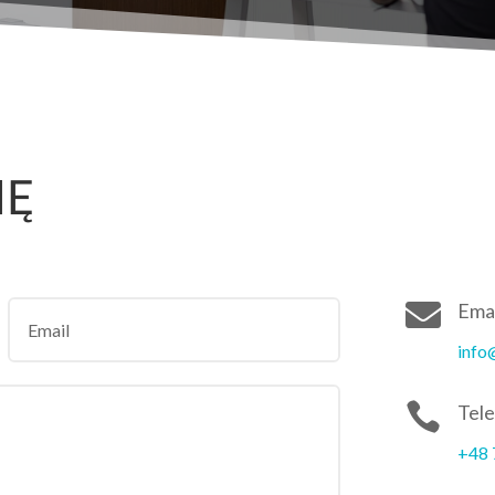
IĘ

Emai
info

Tel
+48 