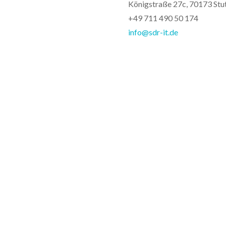
Königstraße 27c, 70173 Stu
+
49 711 490 50 174
info@sdr-it.de