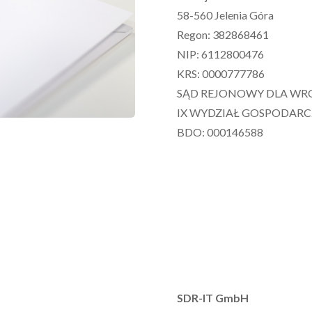
58-560 Jelenia Góra
Regon: 382868461
NIP: 6112800476
KRS: 0000777786
SĄD REJONOWY DLA WR
IX WYDZIAŁ GOSPODAR
BDO: 000146588
SDR-IT GmbH