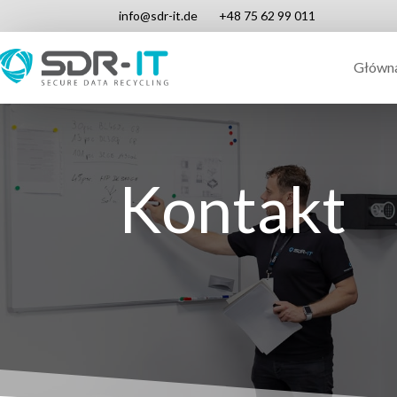
info@sdr-it.de
+48 75 62 99 011
Główn
Kontakt