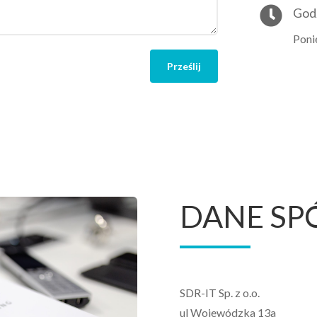

God
Poni
Prześlij
DANE SP
SDR-IT Sp. z o.o.
ul Wojewódzka 13a