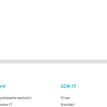
ent
SDR-IT
yskiwanie wartości
O nas
ywów IT
Kontakt