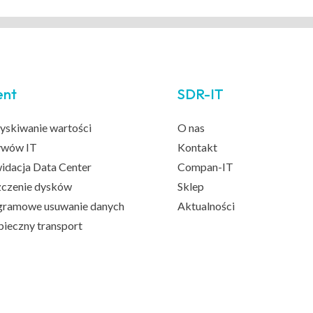
ent
SDR-IT
yskiwanie wartości
O nas
ywów IT
Kontakt
idacja Data Center
Compan-IT
zczenie dysków
Sklep
gramowe usuwanie danych
Aktualności
ieczny transport