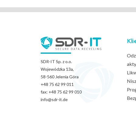
Kli
Odz
SDR-IT Sp. z o.o.
akt
Wojewódzka
13a,
Likw
58-560 Jelenia Góra
Nis
+48 75 62 99 011
Pro
fax: +48 75 62 99 010
Bezp
info@sdr-it.de