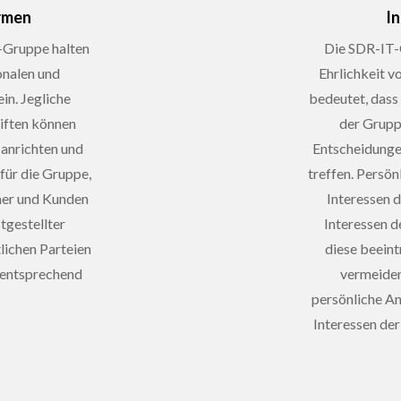
rmen
I
-Gruppe halten
Die SDR-IT-
ionalen und
Ehrlichkeit v
in. Jegliche
bedeutet, dass
iften können
der Grupp
 anrichten und
Entscheidung
ür die Gruppe,
treffen. Persön
gner und Kunden
Interessen d
stgestellter
Interessen 
lichen Parteien
diese beeint
 entsprechend
vermeiden
persönliche A
Interessen de